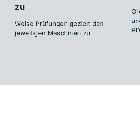
zu
Gr
un
Weise Prüfungen gezielt den
PD
jeweiligen Maschinen zu
DEIN WEG FÜR ERFOLGREICHEN ARBEITSSCHUTZ
it für digitalen A